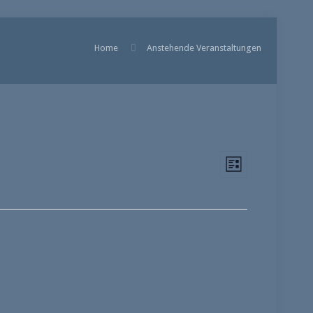
Home
Anstehende Veranstaltungen
Ansichten
Veranstal
Liste
Ansichten
Navigatio
Navigatio