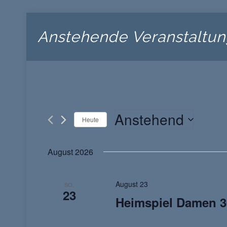
Anstehende Veranstaltu
Anstehend
Heute
Datum
wählen.
August 2026
August 23
SO.
23
Heimspiel Damen 3