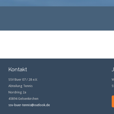
Kontakt
SSV Buer 07 / 28 e.V.
W
Abteilung Tennis
S
Nordring 2a
45894 Gelsenkirchen
ssv-buer-tennis@outlook.de