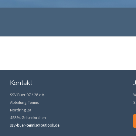
Kontakt
SSV Buer 07 / 28 e.V.
W
Abteilung Tennis
S
Nordring 2a
45894 Gelsenkirchen
ssv-buer-tennis@outlook.de